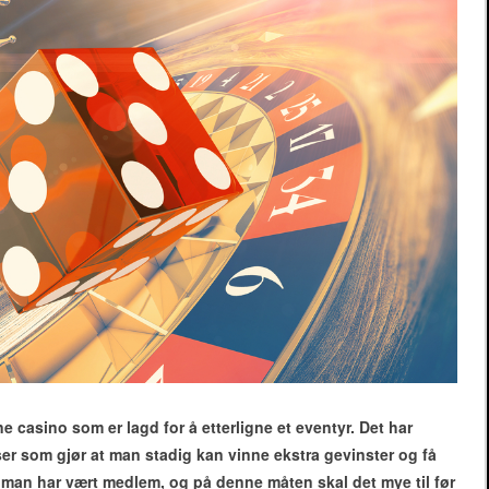
e casino som er lagd for å etterligne et eventyr. Det har
r som gjør at man stadig kan vinne ekstra gevinster og få
man har vært medlem, og på denne måten skal det mye til før