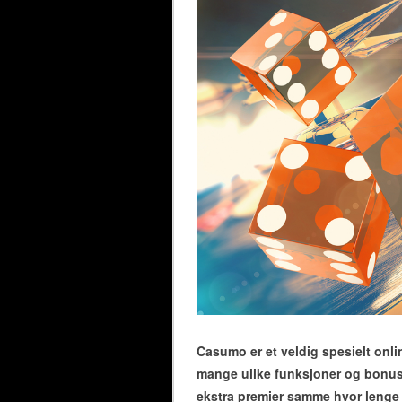
Casumo er et veldig spesielt onlin
mange ulike funksjoner og bonuse
ekstra premier samme hvor lenge 