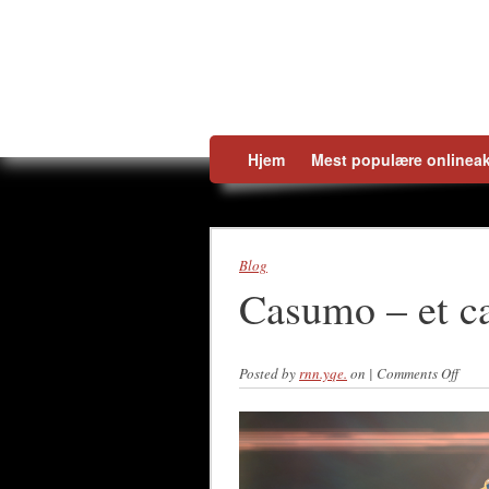
Skip to content
Hjem
Mest populære onlineak
Blog
Casumo – et c
Posted by
rnn.yqe.
on
|
Comments Off
on C